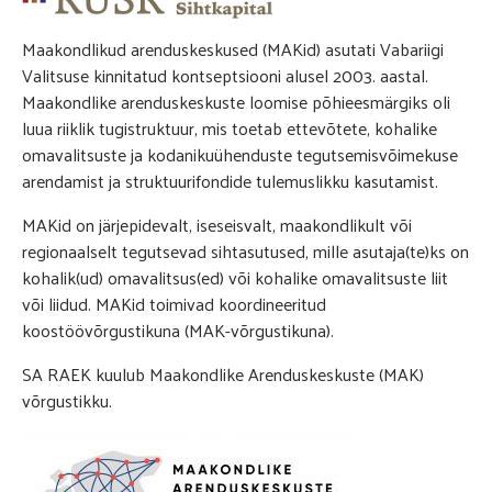
Maakondlikud arenduskeskused (MAKid) asutati Vabariigi
Valitsuse kinnitatud kontseptsiooni alusel 2003. aastal.
Maakondlike arenduskeskuste loomise põhieesmärgiks oli
luua riiklik tugistruktuur, mis toetab ettevõtete, kohalike
omavalitsuste ja kodanikuühenduste tegutsemisvõimekuse
arendamist ja struktuurifondide tulemuslikku kasutamist.
MAKid on järjepidevalt, iseseisvalt, maakondlikult või
regionaalselt tegutsevad sihtasutused, mille asutaja(te)ks on
kohalik(ud) omavalitsus(ed) või kohalike omavalitsuste liit
või liidud. MAKid toimivad koordineeritud
koostöövõrgustikuna (MAK-võrgustikuna).
SA RAEK kuulub Maakondlike Arenduskeskuste (MAK)
võrgustikku.