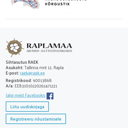
Sihtasutus RAEK
Asukoht:
Tallinna mnt 12, Rapla
E-post:
r
aek@raek.ee
Registrikood:
90013868
A/a:
EE831010220262471221
Jälgi meid Facebookis
Liitu uudiskirjaga
Registreeru nõustamisele