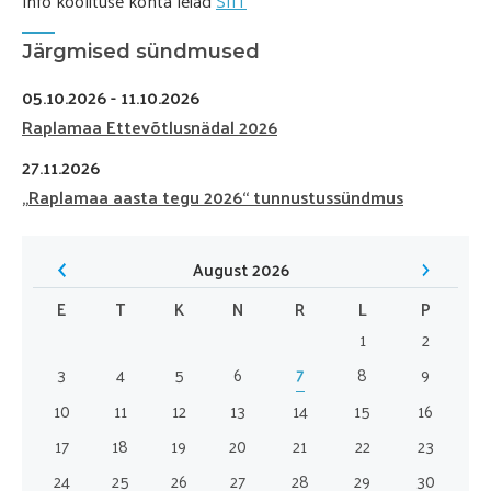
Info koolituse kohta leiad
SIIT
Järgmised sündmused
05.10.2026
- 11.10.2026
Raplamaa Ettevõtlusnädal 2026
27.11.2026
„Raplamaa aasta tegu 2026“ tunnustussündmus
<
August 2026
>
E
T
K
N
R
L
P
1
2
3
4
5
6
7
8
9
10
11
12
13
14
15
16
17
18
19
20
21
22
23
24
25
26
27
28
29
30